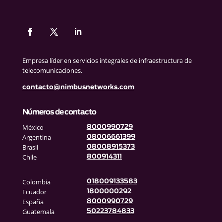
Empresa líder en servicios integrales de infraestructura de
telecomunicaciones.
contacto@nimbusnetworks.com
Números de contacto
México
8000990729
Argentina
08006661399
Brasil
08008915373
Chile
800914311
Colombia
018009133583
Ecuador
1800000292
España
8000990729
Guatemala
50223784833