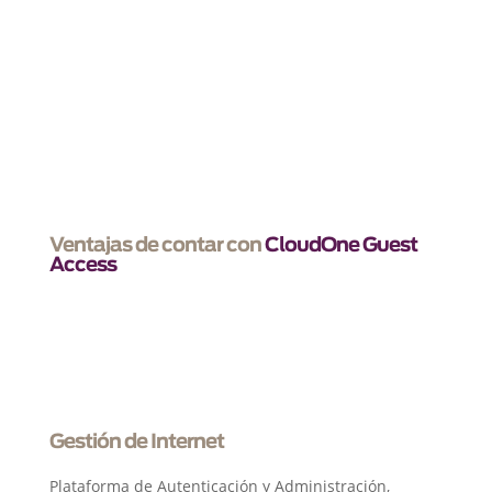
Otorga a tus clientes el servicio que se merecen
Hoy una excelente conexión a internet es el
amenity más valorado por los huéspedes
Ventajas de contar con
CloudOne Guest
Access
Gestión de Internet
Plataforma de Autenticación y Administración,