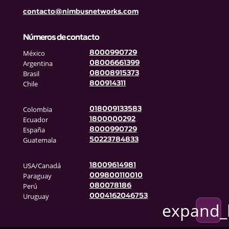
contacto@nimbusnetworks.com
Números de contacto
México
8000990729
Argentina
08006661399
Brasil
08008915373
Chile
800914311
Colombia
018009133583
Ecuador
1800000292
España
8000990729
Guatemala
50223784833
USA/Canadá
18009614981
Paraguay
009800110010
Perú
080078186
Uruguay
0004162046753
expand_