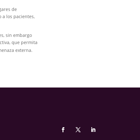
ugares de
 a los pacientes,
es, sin embargo
ctiva, que permita
amenaza externa.