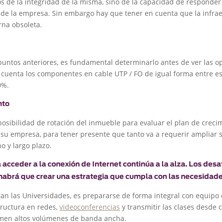
s de la integridad de la misma, sino de la capacidad de responder
 de la empresa. Sin embargo hay que tener en cuenta que la infra
rna obsoleta.
untos anteriores, es fundamental determinarlo antes de ver las o
 cuenta los componentes en cable UTP / FO de igual forma entre es
0%.
nto
posibilidad de rotación del inmueble para evaluar el plan de creci
 su empresa, para tener presente que tanto va a requerir ampliar s
no y largo plazo.
cceder a la conexión de Internet continúa a la alza. Los desaf
habrá que crear una estrategia que cumpla con las necesidades
tan las Universidades, es prepararse de forma integral con equipo 
tructura en redes,
videoconferencias
y transmitir las clases desde 
men altos volúmenes de banda ancha.