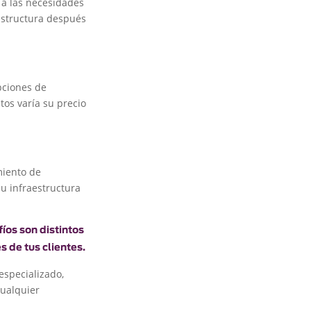
 a las necesidades
estructura después
pciones de
tos varía su precio
miento de
u infraestructura
íos son distintos
 de tus clientes.
especializado,
cualquier