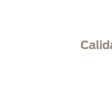
In
Calid