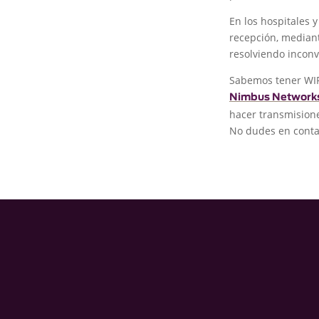
En los hospitales y
recepción, median
resolviendo inconv
Sabemos tener WIFI
Nimbus Network
hacer transmisione
No dudes en conta