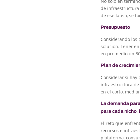
No sólo en término
de infraestructura
de ese lapso, se to
Presupuesto
Considerando los p
solución. Tener en
en promedio un 3
Plan de crecimie
Considerar si hay 
infraestructura de
en el corto, media
La demanda para a
,
para cada nicho
El reto que enfren
recursos e infraes
plataforma, consu