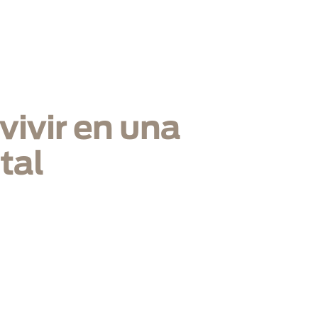
icio
Nosotros
Infraestructura
Soluciones
Mercados
B
vivir en una
tal