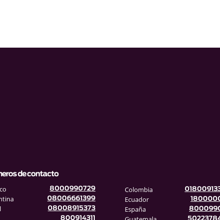
eros de contacto
co
Colombia
8000990729
01800913
ntina
Ecuador
08006661399
180000
l
España
08008915373
800099
Guatemala
800914311
5022378