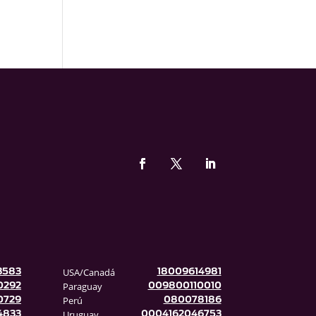
USA/Canadá
3583
18009614981
Paraguay
0292
009800110010
Perú
0729
080078186
Uruguay
4833
0004162046753