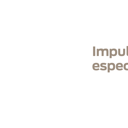
In
Impul
espec