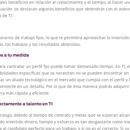
ales beneficios en relación al conocimiento y el tiempo, al hacer us
uación, se destacan algunos beneficios que obtendrás con el ases
o de TI:
rarios de trabajo fijos, lo que te permitirá aprovechar la inversión
s, los trabajos y los resultados obtenidos.
os a tu medida
ara contratar un perfil fijo puede tomar demasiado tiempo. En TI, el
bilidades específicas que se necesitan no se pueden encontrar en
ar un aliado tecnológico en el mercado que cumpla con el perfil y l
convierte en un desafío. Por lo que de esta manera podrás adquirir 
a más rápida y eficiente.
ectamente a talento en TI
riesgo, debido al tiempo de contrato y metas que se esperan alca
o invertido dinero, tiempo y esfuerzo es tan desgastarte como ina
al candidato perfecto para un trabajo, y si no es el correcto. Si s