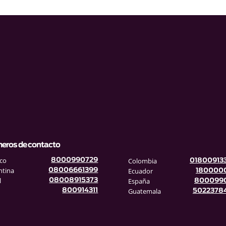
eros de contacto
co
Colombia
8000990729
01800913
ntina
Ecuador
08006661399
180000
l
España
08008915373
800099
Guatemala
800914311
5022378