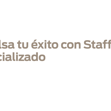
icio
Nosotros
Infraestructura
Soluciones
Mercados
B
sa tu éxito con Staf
ializado