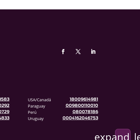
USA/Canadá
3583
18009614981
Paraguay
0292
009800110010
Perú
0729
080078186
Uruguay
4833
0004162046753
expand_l