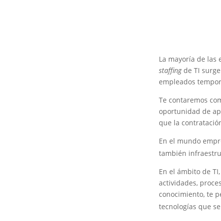
La mayoría de las 
staffing
de TI surge
empleados temporal
Te contaremos como
oportunidad de apl
que la contratación
En el mundo empre
también infraestruc
En el ámbito de TI
actividades, proce
conocimiento, te p
tecnologías que s