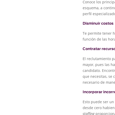
Conoce los princip
esquema, a contin
perfil especializad
Disminuir costos
Te permite tener ho
función de las hora
Contratar recurs
El reclutamiento p
mayor, pues las ha
candidato. Encontr
que necesitas, se 
necesario de maner
Incorporar incorr
Esto puede ser un 
desde cero habiend
staffing
proporciona 