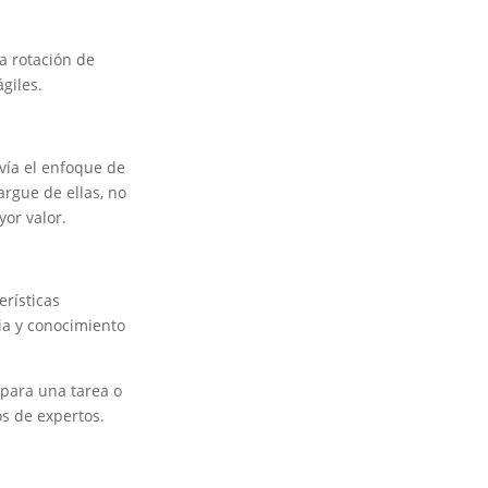
a rotación de
giles.
vía el enfoque de
argue de ellas, no
or valor.
erísticas
ia y conocimiento
 para una tarea o
os de expertos.