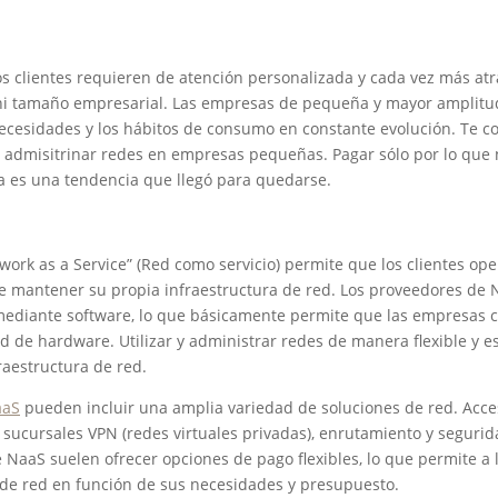
s clientes requieren de atención personalizada y cada vez más atra
 ni tamaño empresarial. Las empresas de pequeña y mayor amplitud
necesidades y los hábitos de consumo en constante evolución. Te 
 admisitrinar redes en empresas pequeñas. Pagar sólo por lo que 
a es una tendencia que llegó para quedarse.
twork as a Service” (Red como servicio) permite que los clientes op
e mantener su propia infraestructura de red. Los proveedores de 
mediante software, lo que básicamente permite que las empresas c
d de hardware. Utilizar y administrar redes de manera flexible y es
raestructura de red.
aaS
pueden incluir una amplia variedad de soluciones de red. Acces
 sucursales VPN (redes virtuales privadas), enrutamiento y segurid
 NaaS suelen ofrecer opciones de pago flexibles, lo que permite a
 de red en función de sus necesidades y presupuesto.