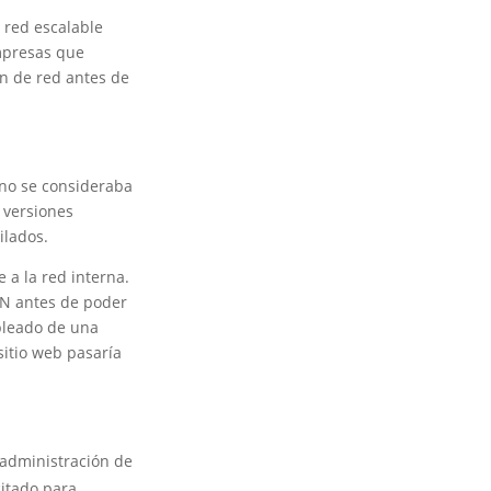
 red escalable
mpresas que
ón de red antes de
 no se consideraba
 versiones
uilados.
 a la red interna.
VPN antes de poder
mpleado de una
sitio web pasaría
 administración de
citado para