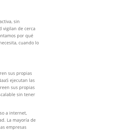
ctiva, sin
 vigilan de cerca
contamos por qué
necesita, cuando lo
eren sus propias
NaaS ejecutan las
reen sus propias
calable sin tener
o a internet,
ad. La mayoría de
 las empresas