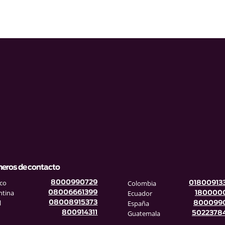
eros de contacto
co
Colombia
8000990729
01800913
ntina
Ecuador
08006661399
180000
l
España
08008915373
800099
Guatemala
800914311
5022378