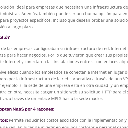
olución ideal para empresas que necesitan una infraestructura de
 administrar. Además, también puede ser una buena opción para e
para proyectos específicos. Incluso que desean probar una soluci
sión a largo plazo.
olló?
de las empresas configuraban su infraestructura de red, Internet
nza para hacer negocios. Por lo que tuvieron que crear sus propias
de Internet y conectaron las instalaciones entre sí con enlaces alq
lve eficaz cuando los empleados se conectan a Internet en lugar de
imero por la infraestructura de la red corporativa a través de una 
Por ejemplo, si la sede de una empresa está en otra ciudad y un e
tra en otra, necesita cargar un sitio web su solicitud HTTP para el 
tiva, a través de un enlace MPLS hasta la sede madre.
optan NaaS por 4 razones:
Permite reducir los costos asociados con la implementación y
tos:
a de red. En lugar de invertir en equipos costosos y personal capa