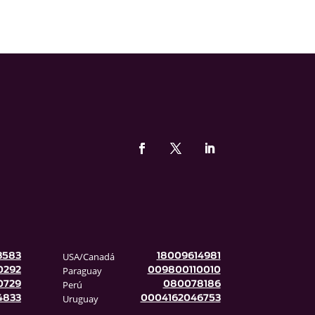
USA/Canadá
3583
18009614981
Paraguay
0292
009800110010
Perú
0729
080078186
Uruguay
4833
0004162046753