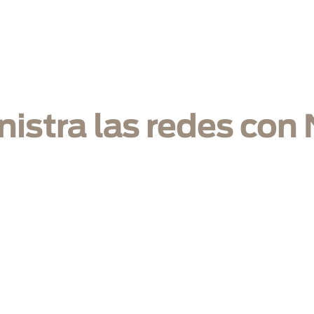
icio
Nosotros
Infraestructura
Soluciones
Mercados
B
istra las redes con