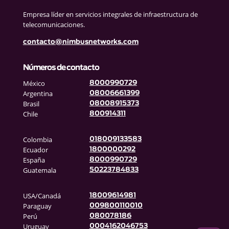
Empresa líder en servicios integrales de infraestructura de
telecomunicaciones.
contacto@nimbusnetworks.com
Números de contacto
México
8000990729
Argentina
08006661399
Brasil
08008915373
Chile
800914311
Colombia
018009133583
Ecuador
1800000292
España
8000990729
Guatemala
50223784833
USA/Canadá
18009614981
Paraguay
009800110010
Perú
080078186
Uruguay
0004162046753